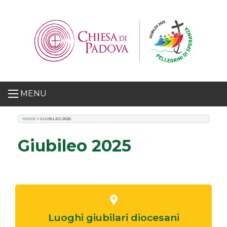
Skip
to
content
MENU
HOME
»
GIUBILEO 2025
Giubileo 2025
Luoghi giubilari diocesani