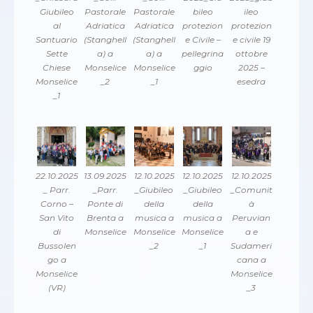
Giubileo
Pastorale
Pastorale
bileo
ileo
al
Adriatica
Adriatica
protezion
protezion
Santuario
(Stanghell
(Stanghell
e Civile –
e civile 19
Sette
a) a
a) a
pellegrina
ottobre
Chiese
Monselice
Monselice
ggio
2025 –
Monselice
_2
_1
esedra
_1
22.10.2025
13.09.2025
12.10.2025
12.10.2025
12.10.2025
_ Parr.
_Parr.
_Giubileo
_Giubileo
_Comunit
Corno –
Ponte di
della
della
à
San Vito
Brenta a
musica a
musica a
Peruvian
di
Monselice
Monselice
Monselice
a e
Bussolen
_2
_1
Sudameri
go a
cana a
Monselice
Monselice
(VR)
_3