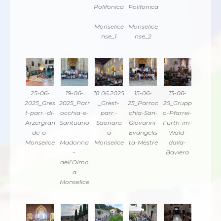
Polifonica
Polifonica
-
-
Monselice
Monselice
nse_1
nse_2
25-06-
19-06-
18.06.2025
15-06-
13-06-
2025_Gres
2025_Parr
_Grest-
25_Parroc
25_Grupp
t-parr.-di-
occhia-e-
parr.-
chia-San-
o-Pfarrei-
Arzergran
Santuario
Saonara
Giovanni-
Furth-im-
de-a-
-
a
Evangelis
Wald-
Monselice
Madonna
Monselice
ta-Mestre
dalla-
-
Baviera
dell’Olmo
a
Monselice