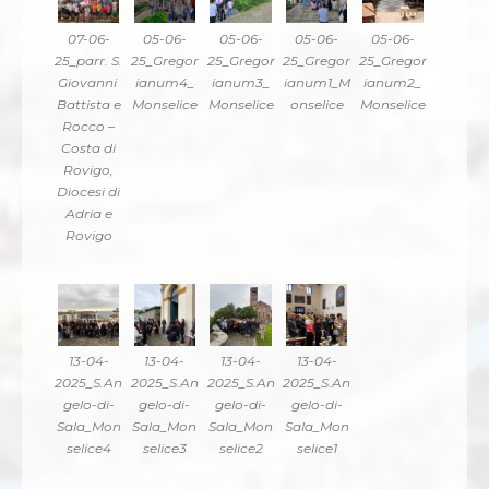
07-06-
05-06-
05-06-
05-06-
05-06-
25_parr. S.
25_Gregor
25_Gregor
25_Gregor
25_Gregor
Giovanni
ianum4_
ianum3_
ianum1_M
ianum2_
Battista e
Monselice
Monselice
onselice
Monselice
Rocco –
Costa di
Rovigo,
Diocesi di
Adria e
Rovigo
13-04-
13-04-
13-04-
13-04-
2025_S.An
2025_S.An
2025_S.An
2025_S.An
gelo-di-
gelo-di-
gelo-di-
gelo-di-
Sala_Mon
Sala_Mon
Sala_Mon
Sala_Mon
selice4
selice3
selice2
selice1