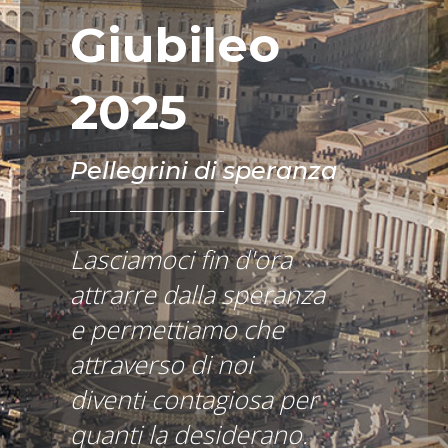
Giubileo
2025
Pellegrini di speranza
Lasciamoci fin d'ora
attrarre dalla speranza
e permettiamo che
attraverso di noi
diventi contagiosa per
quanti la desiderano.