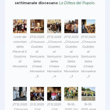
settimanale diocesano
La Difesa del Popolo
.
i volti dei
27.12.2025
27.12.2025
27.12.2025
27.12.2025
volontari
_Chiusura
_Chiusura
_Chiusura
_Chiusura
della
Giubileo
Giubileo
Giubileo
Giubileo
Pieve di S.
al
al
al
al
Giustina
Santuario
Santuario
Santuario
Santuario
di
Sette
Sette
Sette
Sette
Monselice
Chiese
Chiese
Chiese
Chiese
Monselice
Monselice
Monselice
Monselice
_5
_4
_3
_2
27.12.2025
21.12.2025
21.12.2025
19-10-
19-10-
_Chiusura
_Coll.
_Coll.
2025_Giu
2025_giub