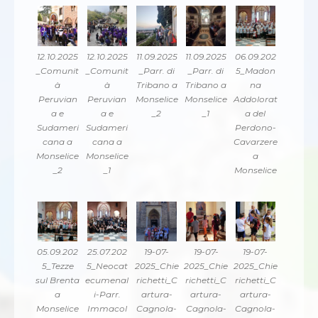
12.10.2025
12.10.2025
11.09.2025
11.09.2025
06.09.202
_Comunit
_Comunit
_Parr. di
_Parr. di
5_Madon
à
à
Tribano a
Tribano a
na
Peruvian
Peruvian
Monselice
Monselice
Addolorat
a e
a e
_2
_1
a del
Sudameri
Sudameri
Perdono-
cana a
cana a
Cavarzere
Monselice
Monselice
a
_2
_1
Monselice
05.09.202
25.07.202
19-07-
19-07-
19-07-
5_Tezze
5_Neocat
2025_Chie
2025_Chie
2025_Chie
sul Brenta
ecumenal
richetti_C
richetti_C
richetti_C
a
i-Parr.
artura-
artura-
artura-
Monselice
Immacol
Cagnola-
Cagnola-
Cagnola-