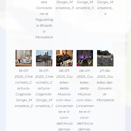
ata
Gorgo_M
Gorgo_M
Gorgo_M
Concezio
onselice_3
onselice_5
onselice_
ne di
4
Taguating
a-Brasile
a
Monselice
19-07-
19-07-
06-07-
06-07-
27-06-
2025_Chie
2025_Chie
2025_Giu
2025_Giu
2025_Giu
richetti_C
richetti_C
bileo-
bileo-
bileo-dei-
artura-
artura-
della-
della-
Giovani-
Cagnola-
Cagnola-
Musica-
Musica-
di-
Gorgo_M
Gorgo_M
con-Ass.-
con-Ass.-
Monselice
onselice_2
onselice_1
Liricamen
Liricamen
te-e-Il-
te-e-Il-
coro-
coro-
dell’Acca
dell’Acca
demia-
demia-