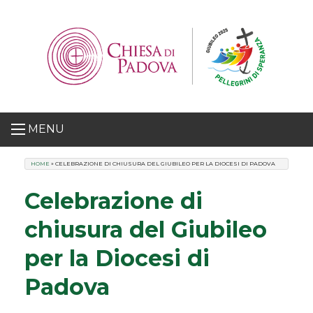
Skip
to
content
MENU
HOME
»
CELEBRAZIONE DI CHIUSURA DEL GIUBILEO PER LA DIOCESI DI PADOVA
Celebrazione di
chiusura del Giubileo
per la Diocesi di
Padova