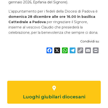
gennaio 2026, Epifania del Signore).
L’appuntamento per i fedeli della Diocesi di Padova è
domenica 28 dicembre alle ore 16.00 in basilica
Cattedrale a Padova
per ringraziare il Signore,
insieme al vescovo Claudio che presiederà la
celebrazione, per la benevolenza che sempre ci dona.
Condividi su:
F
X
W
T
C
E
P
a
h
e
o
m
r
c
a
l
p
a
i
e
t
e
y
i
n
b
s
g
L
l
t
o
A
r
i
o
p
a
n
k
p
m
k
Luoghi giubilari diocesani