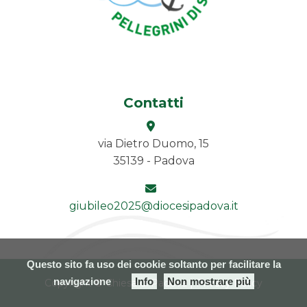
Contatti
via Dietro Duomo, 15
35139 - Padova
giubileo2025@diocesipadova.it
Questo sito fa uso dei cookie soltanto per facilitare la
navigazione
Info
Non mostrare più
Copyright © Chiesa di Padova |
Privacy Policy