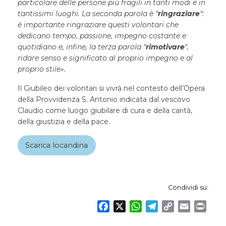
particolare delle persone più fragili in tanti modi e in
tantissimi luoghi. La seconda parola è “
ringraziare
“:
è importante ringraziare questi volontari che
dedicano tempo, passione, impegno costante e
quotidiano e, infine, la terza parola “
rimotivare
“,
ridare senso e significato al proprio impegno e al
proprio stile».
Il Giubileo dei volontari si vivrà nel contesto dell’Opera
della Provvidenza S. Antonio indicata dal vescovo
Claudio come luogo giubilare di cura e della carità,
della giustizia e della pace.
Scarica locandina
Condividi su:
F
X
W
T
C
E
P
a
h
e
o
m
r