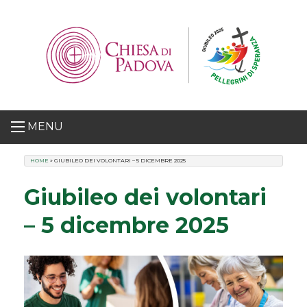
Skip
to
content
MENU
HOME
»
GIUBILEO DEI VOLONTARI – 5 DICEMBRE 2025
Giubileo dei volontari
– 5 dicembre 2025