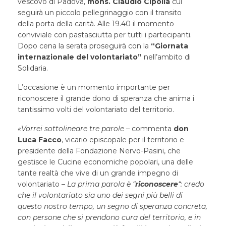
vescovo di Padova,
mons. Claudio Cipolla
cui
seguirà un piccolo pellegrinaggio con il transito
della porta della carità. Alle 19.40 il momento
conviviale con pastasciutta per tutti i partecipanti.
Dopo cena la serata proseguirà con la
“Giornata
internazionale del volontariato”
nell’ambito di
Solidaria.
L’occasione è un momento importante per
riconoscere il grande dono di speranza che anima i
tantissimo volti del volontariato del territorio.
«Vorrei sottolineare tre parole
– commenta
don
Luca Facco
, vicario episcopale per il territorio e
presidente della Fondazione Nervo-Pasini, che
gestisce le Cucine economiche popolari, una delle
tante realtà che vive di un grande impegno di
volontariato –
La prima parola è “
riconoscere
“: credo
che il volontariato sia uno dei segni più belli di
questo nostro tempo, un segno di speranza concreta,
con persone che si prendono cura del territorio, e in