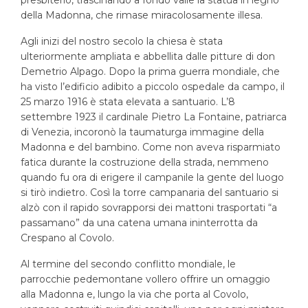
della Madonna, che rimase miracolosamente illesa.
Agli inizi del nostro secolo la chiesa è stata
ulteriormente ampliata e abbellita dalle pitture di don
Demetrio Alpago. Dopo la prima guerra mondiale, che
ha visto l’edificio adibito a piccolo ospedale da campo, il
25 marzo 1916 è stata elevata a santuario. L’8
settembre 1923 il cardinale Pietro La Fontaine, patriarca
di Venezia, incoronò la taumaturga immagine della
Madonna e del bambino. Come non aveva risparmiato
fatica durante la costruzione della strada, nemmeno
quando fu ora di erigere il campanile la gente del luogo
si tirò indietro. Così la torre campanaria del santuario si
alzò con il rapido sovrapporsi dei mattoni trasportati “a
passamano” da una catena umana ininterrotta da
Crespano al Covolo.
Al termine del secondo conflitto mondiale, le
parrocchie pedemontane vollero offrire un omaggio
alla Madonna e, lungo la via che porta al Covolo,