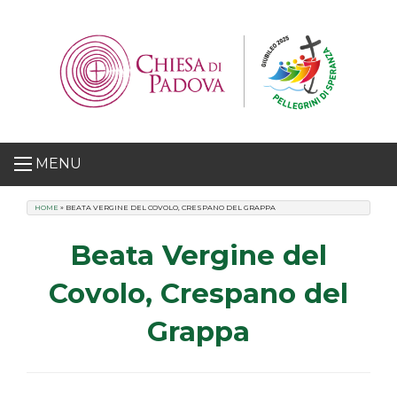
Skip
to
content
MENU
HOME
»
BEATA VERGINE DEL COVOLO, CRESPANO DEL GRAPPA
Beata Vergine del
Covolo, Crespano del
Grappa