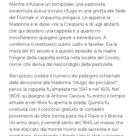
Mentre infuriava un temporale, una pastorella
sordomuta aveva trovato rifugio in una grotta alle falde
del Frontale e, impaurita, pregava. Le apparve la
Madonna e le disse «Va’ a Crespano e di’ agli abitanti
che qui desidero una cappella e a quanti mi
invocheranno spargerò grazie e benedizioni. A
conferma ti restituisco subito udito e favella». Era la
metà del XII secolo e a questo episodio si fa risalire
l’origine della cappella eretta nella località del Covolo,
nome che deriva dal nascondiglio della pastorella.
Ben presto crebbe il numero dei pellegrini richiamati
dalla devozione alla Madonna “rifugio dei peccatori”;
perciò la cappella fu ampliata nel 1541 e nel 1605. Nel
1809, su disegno di Antonio Canova, fu eretto il tempio
attuale e nel 1844 fu aperta la strada. Questa fu
costruita con il concorso gratuito di contadini
provenienti da oltre trenta paesi tra il Piave e il Brenta.
Un anno dopo, il venerdì santo del 1845, un masso che
si era staccato dal monte rovinò sulla sacrestia e sul
presbiterio, trascinando a fondo valle la statua in legno