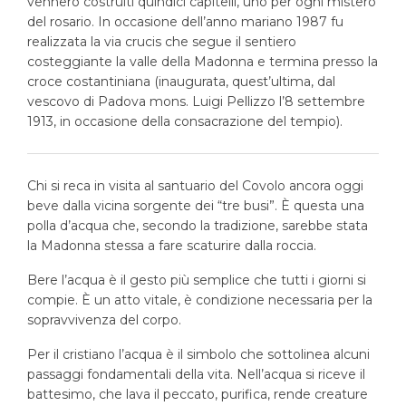
vennero costruiti quindici capitelli, uno per ogni mistero
del rosario. In occasione dell’anno mariano 1987 fu
realizzata la via crucis che segue il sentiero
costeggiante la valle della Madonna e termina presso la
croce costantiniana (inaugurata, quest’ultima, dal
vescovo di Padova mons. Luigi Pellizzo l’8 settembre
1913, in occasione della consacrazione del tempio).
C
hi si reca in visita al santuario del Covolo ancora oggi
beve dalla vicina sorgente dei “tre busi”. È questa una
polla d’acqua che, secondo la tradizione, sarebbe stata
la Madonna stessa a fare scaturire dalla roccia.
Bere l’acqua è il gesto più semplice che tutti i giorni si
compie. È un atto vitale, è condizione necessaria per la
sopravvivenza del corpo.
Per il cristiano l’acqua è il simbolo che sottolinea alcuni
passaggi fondamentali della vita. Nell’acqua si riceve il
battesimo, che lava il peccato, purifica, rende creature