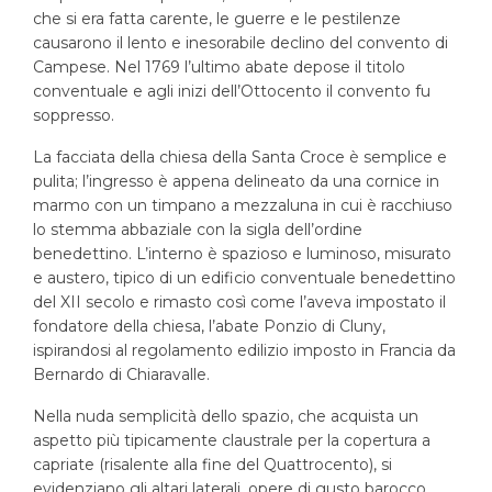
che si era fatta carente, le guerre e le pestilenze
causarono il lento e inesorabile declino del convento di
Campese. Nel 1769 l’ultimo abate depose il titolo
conventuale e agli inizi dell’Ottocento il convento fu
soppresso.
La facciata della chiesa della Santa Croce è semplice e
pulita; l’ingresso è appena delineato da una cornice in
marmo con un timpano a mezzaluna in cui è racchiuso
lo stemma abbaziale con la sigla dell’ordine
benedettino. L’interno è spazioso e luminoso, misurato
e austero, tipico di un edificio conventuale benedettino
del XII secolo e rimasto così come l’aveva impostato il
fondatore della chiesa, l’abate Ponzio di Cluny,
ispirandosi al regolamento edilizio imposto in Francia da
Bernardo di Chiaravalle.
Nella nuda semplicità dello spazio, che acquista un
aspetto più tipicamente claustrale per la copertura a
capriate (risalente alla fine del Quattrocento), si
evidenziano gli altari laterali, opere di gusto barocco