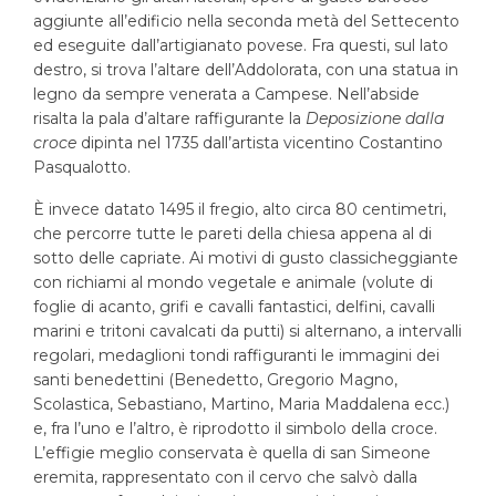
aggiunte all’edificio nella seconda metà del Settecento
ed eseguite dall’artigianato povese. Fra questi, sul lato
destro, si trova l’altare dell’Addolorata, con una statua in
legno da sempre venerata a Campese. Nell’abside
risalta la pala d’altare raffigurante la
Deposizione dalla
croce
dipinta nel 1735 dall’artista vicentino Costantino
Pasqualotto.
È invece datato 1495 il fregio, alto circa 80 centimetri,
che percorre tutte le pareti della chiesa appena al di
sotto delle capriate. Ai motivi di gusto classicheggiante
con richiami al mondo vegetale e animale (volute di
foglie di acanto, grifi e cavalli fantastici, delfini, cavalli
marini e tritoni cavalcati da putti) si alternano, a intervalli
regolari, medaglioni tondi raffiguranti le immagini dei
santi benedettini (Benedetto, Gregorio Magno,
Scolastica, Sebastiano, Martino, Maria Maddalena ecc.)
e, fra l’uno e l’altro, è riprodotto il simbolo della croce.
L’effigie meglio conservata è quella di san Simeone
eremita, rappresentato con il cervo che salvò dalla