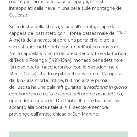
morte per fame lui e i suoi compagni, rimasti
intrappolati dalla neve in una cella sulle montagne del
Caucaso.
Sulla destra della chiesa, vicino all’entrata, si apre la
cappella del battistero con il fonte battesimale del 1744.
A metà della navata si apre una porta che, oltre la
sacrestia, immette nel chiostro dell’antico convento.
Nella cappella a sinistra del presbiterio si trova la tomba
di Teofilo Folengo (1491-1544), monaco benedettino e
famoso poeta maccheronico (con lo pseudonimo di
Merlin Cocai), che fu ospite del convento di Campese
dal 1542 alla morte. Infine, l’ultimo altare prima
dell’uscita ha una pala raffigurante la
Madonna in gloria
con bambino e putti e i santi dell’ordine benedettino
,
opera della scuola dei Da Ponte. Il fonte battesimale
accanto alla porta risale al XIII secolo e sembra
provenga dall’antica chiesa di San Martino.