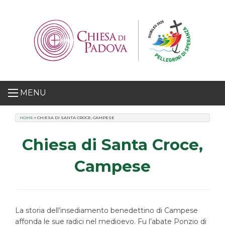
Skip
to
content
MENU
HOME
»
CHIESA DI SANTA CROCE, CAMPESE
Chiesa di Santa Croce,
Campese
La storia dell’insediamento benedettino di Campese
affonda le sue radici nel medioevo. Fu l’abate Ponzio di