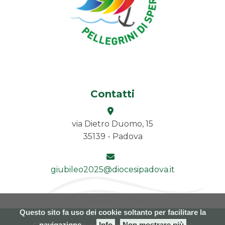
Contatti
via Dietro Duomo, 15
35139 - Padova
giubileo2025@diocesipadova.it
Questo sito fa uso dei cookie soltanto per facilitare la
navigazione
Info
Non mostrare più