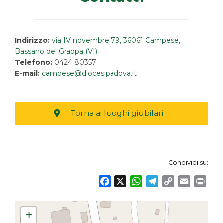
Indirizzo:
via IV novembre 79, 36061 Campese,
Bassano del Grappa (VI)
Telefono:
0424 80357
E-mail:
campese@diocesipadova.it
Torna ai luoghi giubilari
Condividi su:
F
X
W
T
C
E
P
a
h
e
o
m
r
c
a
l
p
a
i
Chiesa di Santa Croce, Campese
+
e
t
e
y
i
n