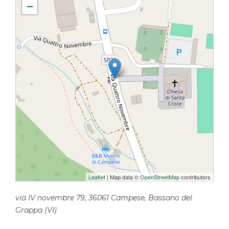
−
b
s
g
L
l
t
o
A
r
i
o
p
a
n
k
p
m
k
Leaflet
| Map data ©
OpenStreetMap
contributors
via IV novembre 79, 36061 Campese, Bassano del
Grappa (VI)