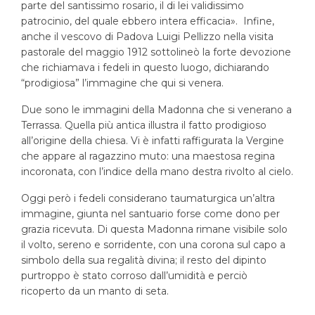
parte del santissimo rosario, il di lei validissimo
patrocinio, del quale ebbero intera efficacia».
Infine,
anche il vescovo di Padova Luigi Pellizzo nella visita
pastorale del maggio 1912 sottolineò la forte devozione
che richiamava i fedeli in questo luogo, dichiarando
“prodigiosa” l’immagine che qui si venera.
Due sono le immagini della Madonna che si venerano a
Terrassa. Quella più antica illustra il fatto prodigioso
all’origine della chiesa. Vi è infatti raffigurata la Vergine
che appare al ragazzino muto: una maestosa regina
incoronata, con l’indice della mano destra rivolto al cielo.
Oggi però i fedeli considerano taumaturgica un’altra
immagine, giunta nel santuario forse come dono per
grazia ricevuta. Di questa Madonna rimane visibile solo
il volto, sereno e sorridente, con una corona sul capo a
simbolo della sua regalità divina; il resto del dipinto
purtroppo è stato corroso dall’umidità e perciò
ricoperto da un manto di seta.