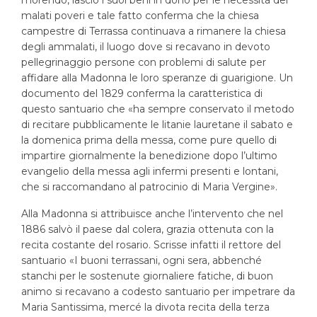
malati poveri e tale fatto conferma che la chiesa
campestre di Terrassa continuava a rimanere la chiesa
degli ammalati, il luogo dove si recavano in devoto
pellegrinaggio persone con problemi di salute per
affidare alla Madonna le loro speranze di guarigione. Un
documento del 1829 conferma la caratteristica di
questo santuario che «ha sempre conservato il metodo
di recitare pubblicamente le litanie lauretane il sabato e
la domenica prima della messa, come pure quello di
impartire giornalmente la benedizione dopo l’ultimo
evangelio della messa agli infermi presenti e lontani,
che si raccomandano al patrocinio di Maria Vergine».
Alla Madonna si attribuisce anche l’intervento che nel
1886 salvò il paese dal colera, grazia ottenuta con la
recita costante del rosario. Scrisse infatti il rettore del
santuario «I buoni terrassani, ogni sera, abbenché
stanchi per le sostenute giornaliere fatiche, di buon
animo si recavano a codesto santuario per impetrare da
Maria Santissima, mercé la divota recita della terza