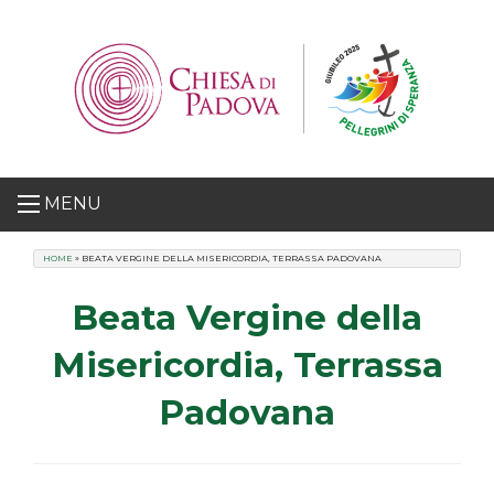
Skip
to
content
MENU
HOME
»
BEATA VERGINE DELLA MISERICORDIA, TERRASSA PADOVANA
Beata Vergine della
Misericordia, Terrassa
Padovana