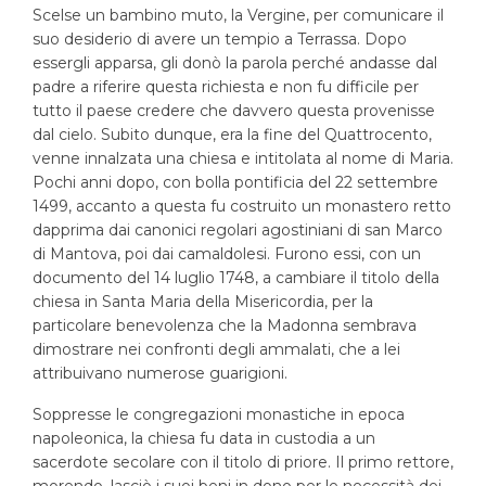
Scelse un bambino muto, la Vergine, per comunicare il
suo desiderio di avere un tempio a Terrassa. Dopo
essergli apparsa, gli donò la parola perché andasse dal
padre a riferire questa richiesta e non fu difficile per
tutto il paese credere che davvero questa provenisse
dal cielo. Subito dunque, era la fine del Quattrocento,
venne innalzata una chiesa e intitolata al nome di Maria.
Pochi anni dopo, con bolla pontificia del 22 settembre
1499, accanto a questa fu costruito un monastero retto
dapprima dai canonici regolari agostiniani di san Marco
di Mantova, poi dai camaldolesi. Furono essi, con un
documento del 14 luglio 1748, a cambiare il titolo della
chiesa in Santa Maria della Misericordia, per la
particolare benevolenza che la Madonna sembrava
dimostrare nei confronti degli ammalati, che a lei
attribuivano numerose guarigioni.
Soppresse le congregazioni monastiche in epoca
napoleonica, la chiesa fu data in custodia a un
sacerdote secolare con il titolo di priore. Il primo rettore,
morendo, lasciò i suoi beni in dono per le necessità dei